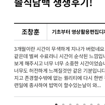
솔직담백 생생후기!
조창훈
캠퍼스
르쳐주셔
3개월이란 시간이 무색하게 지나가 버렸네요
여기 와
같은데 벌써 수료라니 시간이 순삭된 느낌입
보게 해주시고 너무 너무 소중한 시간이었습니
너무도 허전하게 느껴질것만 같은 기분입니다
지고 존경할수밖에 없는 퀼리티에 다시 한번
련일에 종사하여 밥먹이 할수있는날이 와...