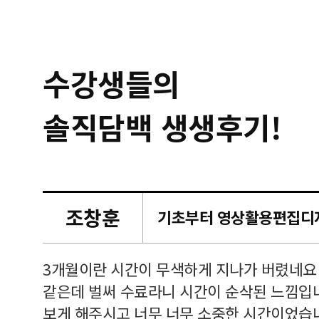
수강생들의
솔직담백 생생후기!
조창훈
캠퍼스
르쳐주셔
3개월이란 시간이 무색하게 지나가 버렸네요
여기 와
같은데 벌써 수료라니 시간이 순삭된 느낌입
보게 해주시고 너무 너무 소중한 시간이었습니