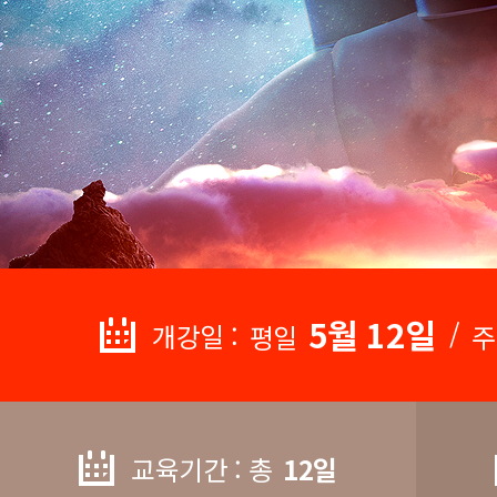
5월 12일
/
개강일 :
평일
주
교육기간 : 총
12일