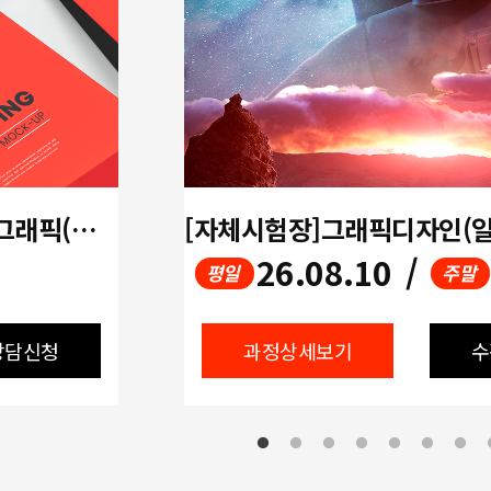
[방학특강 / 개강확정!!] 디지털그래픽(포토샵,일러스트)+GTQ,GTQi
26.08.10
/
평일
주말
상담신청
과정상세보기
수