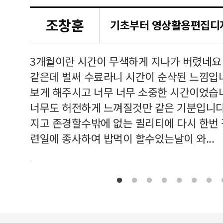
조창훈
캠퍼스
르쳐주셔
3개월이란 시간이 무색하게 지나가 버렸네요
여기 와
같은데 벌써 수료라니 시간이 순삭된 느낌입
보게 해주시고 너무 너무 소중한 시간이었습니
너무도 허전하게 느껴질것만 같은 기분입니다
지고 존경할수밖에 없는 퀼리티에 다시 한번
련일에 종사하여 밥먹이 할수있는날이 와...