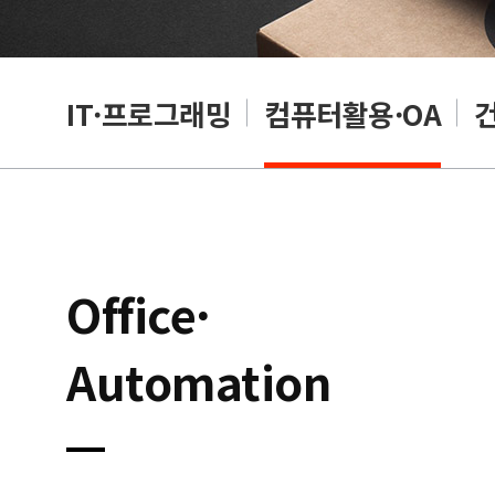
RP
IT·프로그래밍
컴퓨터활용·OA
Office·
Automation