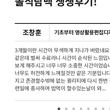
솔직담백 생생후기!
조창훈
캠퍼스
르쳐주셔
3개월이란 시간이 무색하게 지나가 버렸네요
여기 와
같은데 벌써 수료라니 시간이 순삭된 느낌입
보게 해주시고 너무 너무 소중한 시간이었습니
너무도 허전하게 느껴질것만 같은 기분입니다
지고 존경할수밖에 없는 퀼리티에 다시 한번
련일에 종사하여 밥먹이 할수있는날이 와...