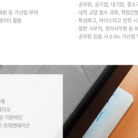
- 공무원, 공기업, 대기업, 중
육원 등 가산점 부여
- 대학 교양 필수 과목, 학점은
·데이터 활용
- 특성화고, 마이스터고 진학 
- 일반 사무직, 경리사무원 등 
- 공무원 임용 시 0.5% 가산점
통해
폴리오
가장 기본적인
한 프레젠테이션