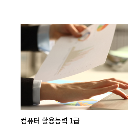
컴퓨터 활용능력 1급