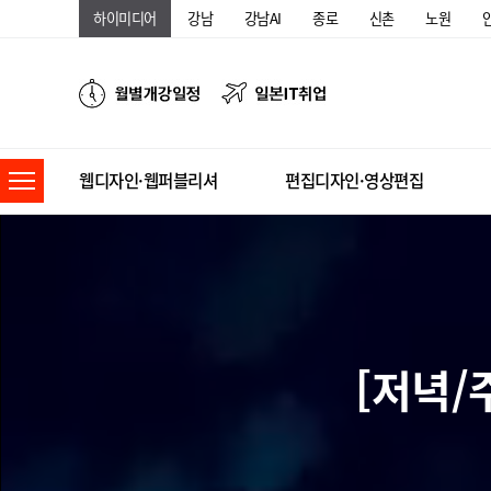
하이미디어
강남
강남AI
종로
신촌
노원
웹디자인·웹퍼블리셔
편집디자인·영상편집
[저녁/