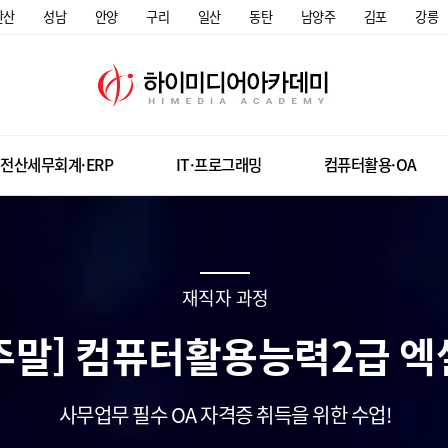
안산
성남
안양
구리
일산
동탄
남양주
김포
강릉
전산세무회계·ERP
IT·프로그래밍
컴퓨터활용·OA
재직자 과정
주말] 컴퓨터활용능력2급 엑
사무업무 필수 OA 자격증 취득을 위한 수업!