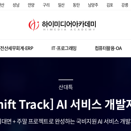
안산
성남
안양
구리
일산
동탄
남양주
김포
강릉
전산세무회계·ERP
IT·프로그래밍
컴퓨터활용·OA
산대특
Shift Track] AI 서비스 개
비대면 + 주말 프로젝트로 완성하는 국비지원 AI 서비스 개발