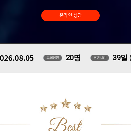
온라인 상담
026.08.05
20명
39일
모집정원
훈련시간