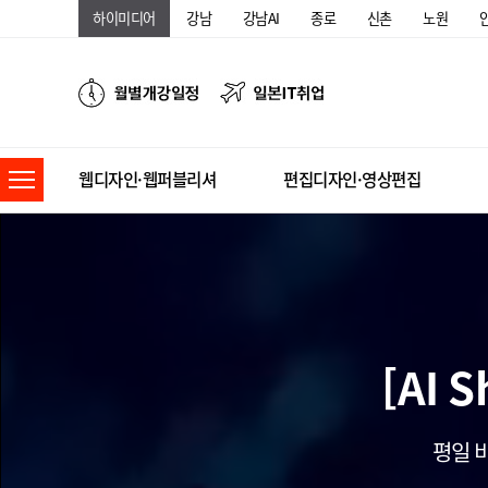
하이미디어
강남
강남AI
종로
신촌
노원
웹디자인·웹퍼블리셔
편집디자인·영상편집
[AI 
평일 