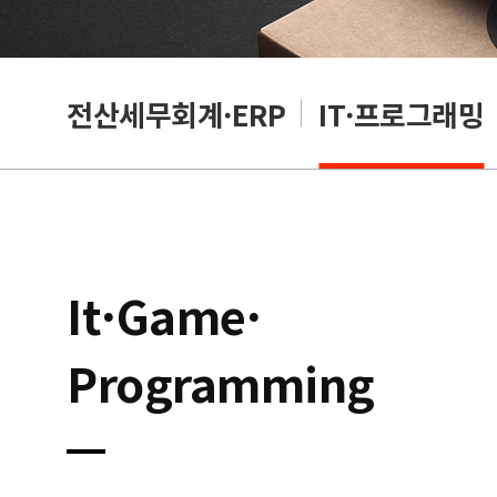
편집
전산세무회계·ERP
IT·프로그래밍
It·Game·
Programming