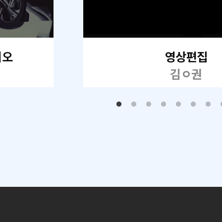
리오
영상편집
김ㅇ권