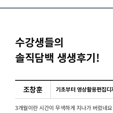
수강생들의
솔직담백 생생후기!
조창훈
캠퍼스
르쳐주셔
3개월이란 시간이 무색하게 지나가 버렸네요