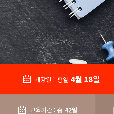
4월 18일
개강일 :
평일
교육기간 : 총
42일