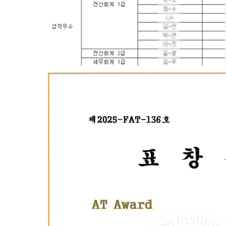
* 구로캠퍼스 훈련생 - [자체시험센터]전산세무회계(회계1
과정(200H)