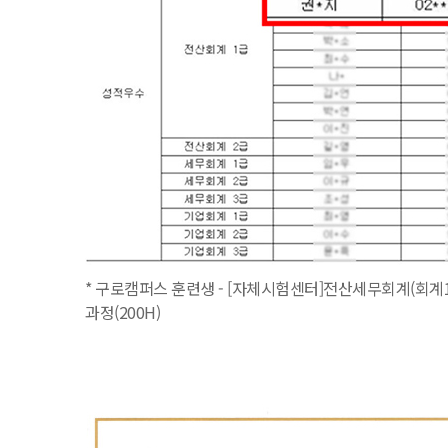
* 구로캠퍼스 훈련생 - [자체시험센터]전산세무회계(회계1
과정(200H)