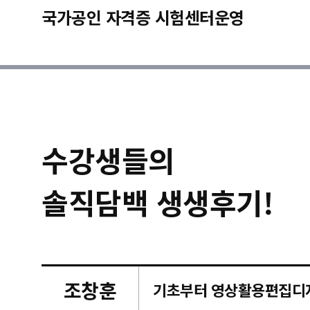
국가공인 자격증 시험센터운영
수강생들의
솔직담백 생생후기!
조창훈
캠퍼스