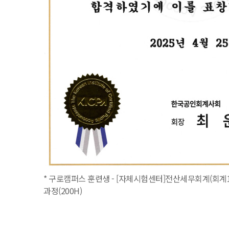
* 구로캠퍼스 훈련생 - [자체시험센터]전산세무회계(회계1
과정(200H)