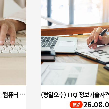
[개강확정!! 오후] 중장년을 위한 컴퓨터 활용 실무(한글,엑셀,파워포인트)
26.08.
평일