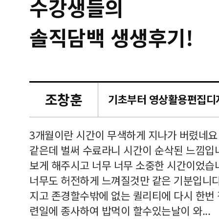
수강생들의
솔직담백 생생후기!
조창훈
캠퍼스
르쳐주셔
3개월이란 시간이 무색하게 지나가 버렸네요
여기 와
같은데 벌써 수료라니 시간이 순삭된 느낌입
보게 해주시고 너무 너무 소중한 시간이었습니
너무도 허전하게 느껴질것만 같은 기분입니다
지고 존경할수밖에 없는 퀼리티에 다시 한번
련일에 종사하여 밥먹이 할수있는날이 와...