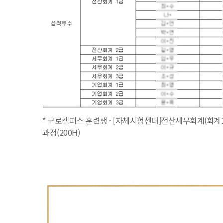
* 구로캠퍼스 훈련생 - [자체시험센터]전산세무회계(회계1
과정(200H)