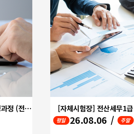
(평일오전) 인사경리실무자 양성과정 (전산회계1급/세무2급 자체시험장 + 인사급여 실무)
[자체시험장] 전산세무1
26.08.06
/
평일
주말