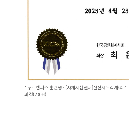
* 구로캠퍼스 훈련생 - [자체시험센터]전산세무회계(회계1
과정(200H)