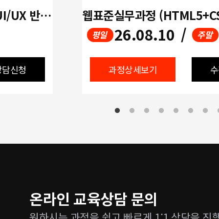
(디지털디자인)생성형 AI 활용 UI/UX 반응형 웹디자인&웹퍼블리셔(Figma활용)A
26.08.10
/
평일
주말
상담신청
과정상세보기
수
온라인 교육상담 문의
원하시는 과정을 쉽고 빠르게 1:1 상담을 진