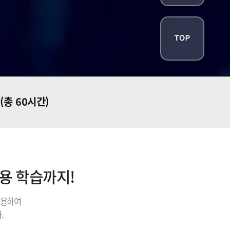
(총 60시간)
내용 학습까지!
활용하여
.