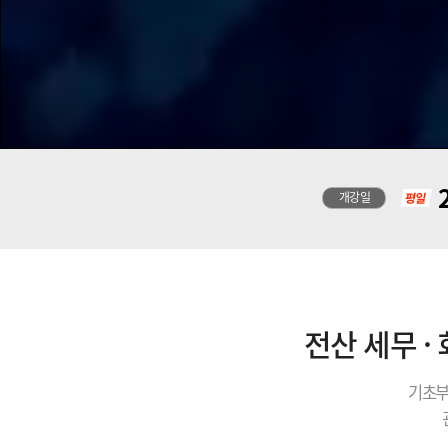
2
개강일
전산 세무 ·
기초부