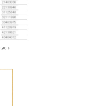
200H)