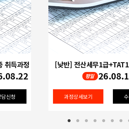
증 취득과정
[낮반] 전산세무1급+TAT
6.08.22
26.08.
평일
상담신청
과정상세보기
수