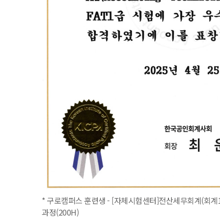
* 구로캠퍼스 훈련생 - [자체시험센터]전산세무회계(회계1
과정(200H)