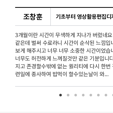
조창훈
캠퍼스
르쳐주셔
3개월이란 시간이 무색하게 지나가 버렸네요
여기 와
같은데 벌써 수료라니 시간이 순삭된 느낌입
보게 해주시고 너무 너무 소중한 시간이었습니
너무도 허전하게 느껴질것만 같은 기분입니다
지고 존경할수밖에 없는 퀼리티에 다시 한번
련일에 종사하여 밥먹이 할수있는날이 와...