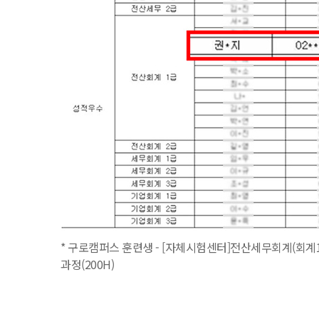
* 구로캠퍼스 훈련생 - [자체시험센터]전산세무회계(회계1
과정(200H)