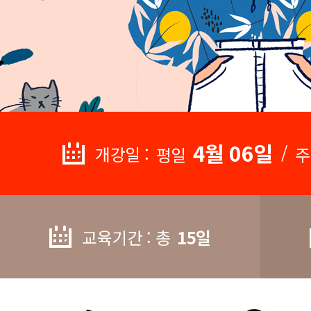
4월 06일
/
개강일 :
평일
주
교육기간 : 총
15일