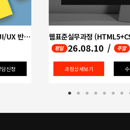
(디지털디자인)생성형 AI 활용 UI/UX 반응형 웹디자인&웹퍼블리셔(Figma활용)A
26.08.10
/
평일
주말
상담신청
과정상세보기
수