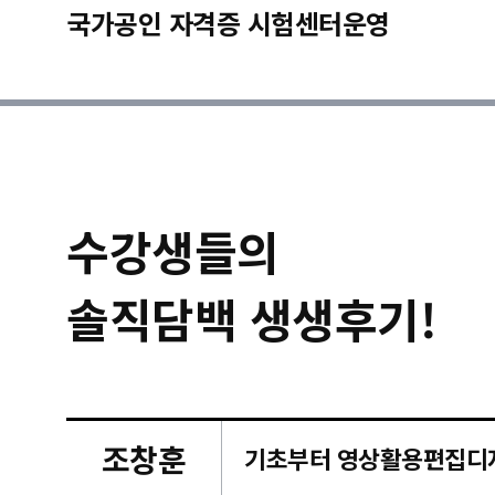
국가공인 자격증 시험센터운영
수강생들의
솔직담백 생생후기!
조창훈
캠퍼스