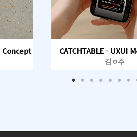
I Concept
CATCHTABLE - UXUI M
김ㅇ주