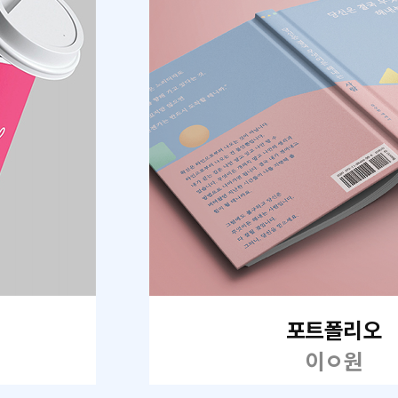
포트폴리오
이ㅇ원