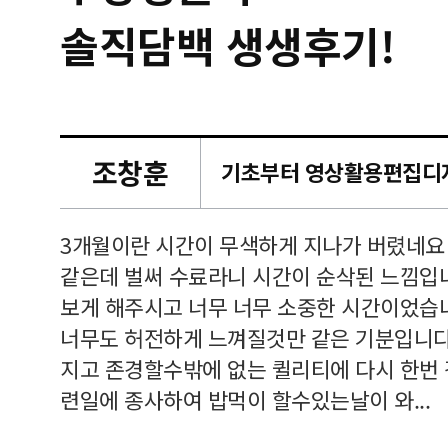
솔직담백 생생후기!
조창훈
캠퍼스
르쳐주셔
3개월이란 시간이 무색하게 지나가 버렸네요
여기 와
같은데 벌써 수료라니 시간이 순삭된 느낌입
보게 해주시고 너무 너무 소중한 시간이었습니
너무도 허전하게 느껴질것만 같은 기분입니다
지고 존경할수밖에 없는 퀼리티에 다시 한번
련일에 종사하여 밥먹이 할수있는날이 와...