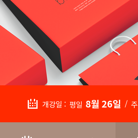
8월 26일
/
개강일 :
평일
주