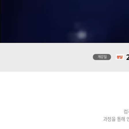
2
개강일
컴
과정을 통해 