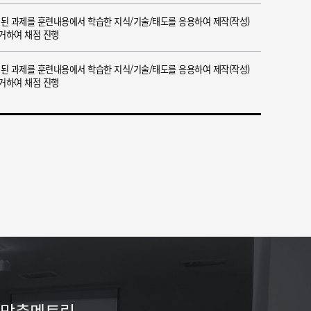
최ㅇㅇ
★★★★★
된 과제를 훈련내용에서 학습한 지식/기술/태도를 응용하여 제작(작성)
처음에 수업 못 따라갈까봐 걱정했는데 강사
의거하여 채점 진행
님께서 차근차근 가르쳐주셔서 금방 이해하고
익혔습니다 후에 다른 자격증 취득하게 될때
된 과제를 훈련내용에서 학습한 지식/기술/태도를 응용하여 제작(작성)
도 여기 와서 공부하고 싶어요 유익한 시간이
의거하여 채점 진행
었습니다!
조창훈
★★★★★
3개월이란 시간이 무색하게 지나가 버렸네요
선생님과 만난지가 엊그제 같은데 벌써 수료
라니 시간이 순삭된 느낌입니다. 매일 새로운
세상을 맛보게 해주시고 너무 너무 소중한 시
간이었...
이설
★
저는 1-2달전 이 학원에서 수강을 했던 수강생