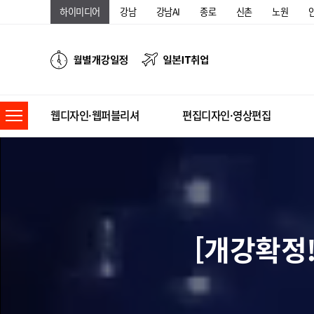
하이미디어
강남
강남AI
종로
신촌
노원
웹디자인·웹퍼블리셔
편집디자인·영상편집
[개강확정!