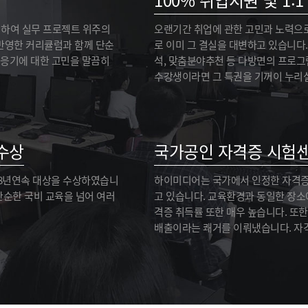
100% 취업지원 및 1:
성하여 실무 프로젝트 위주의
오랜기간 취업에 관한 고민과 노력으
반영한 커리큘럼과 함께 단순
로 이미 그 결실을 대변하고 있습니다.
적응기에 대한 고민을 말끔히
석, 맞춤분야추천 등 다방면의 프로
수강생이라면 그 특권을 기꺼이 누리실
수상
국가공인 자격증 시험
 8년연속 대상을 수상하였습니
하이미디어는 국가에서 인정한 자격증 
단순한 국비 교육을 넘어 여러
고 있습니다. 교육환경과 동일한 장
격증 취득률 또한 매우 높습니다. 또한
배출이라는 쾌거를 이뤄냈습니다. 자