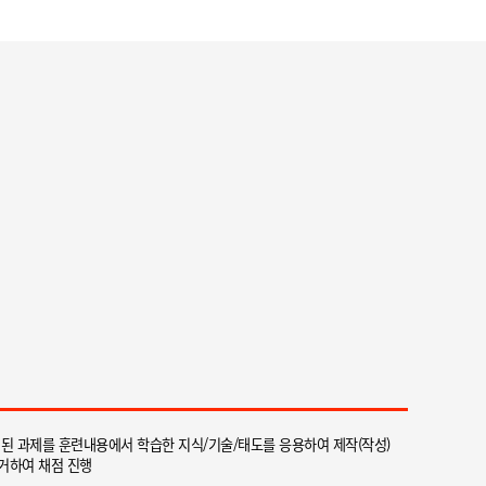
안ㅇㅇ
★★★★★
우선 저희 팀을 위해 애써주신 서일근 멘토님
께 진심으로 감사드립니다. 항상 본인 일처럼
성심껏 신경 써주시고, 더 나은 방향과 방법을
제시해 주셔서 많은 것을 배울 수 있었습니
다....
유ㅇㅇ
★★★★★
선생님께서 업무와 관련된 실무 지식도 풍부
하게 알려주셔서 실제 현장에서 바로 활용할
수 있도록 많은 연습과 학습을 지도해 주셨습
니다. 기초 부분도 꼼꼼하게 가르쳐 주시고,
실무에서...
된 과제를 훈련내용에서 학습한 지식/기술/태도를 응용하여 제작(작성)
의거하여 채점 진행