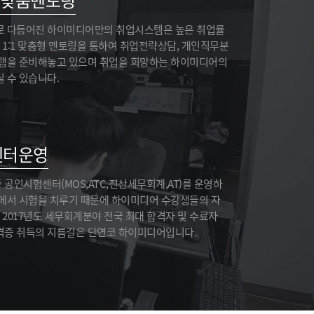
1 맞춤멘토링
으로, 당시 담당 선생님께서 “노트북은 아무
모델이나 구매해도 설치를 도와주겠다”, “공
로 다듬어진 하이미디어만의 취업시스템은 높은 취업률
부하다가 궁금한 점은 이메일로 문의해도 된
 1:1 맞춤형 멘토링을 통하여 취업전략상담, 개인직무분
다”...
그램을 준비해놓고 있으며 취업을 희망하는 하이미디어의
 수 있습니다.
오ㅇㅇ
★★★★★
시간이 짧아 결과물에 정성을 쏟을 시간이 다
센터운영
소 부족했지만 그래도 만족스러운 결과를 낼
수 있었고 협업과 소통이 업무에 어떠한 영향
을 끼칠 수 있는지 직접 느끼며 체험해볼 수 있
공인시험센터(MOS,ATC,전산세무회계,AT)를 운영하
는 ...
소에서 시험을 치루기 때문에 하이미디어 수강생들의 자
 2017년도 세무회계분야 전국 최대 합격자 및 수료자
격증 취득의 지름길은 단연코 하이미디어입니다.
황ㅇㅇ
★★★★★
시간과 열의를 다해 경험이 녹아있는 인사이
트를 제공해 주시고, 주말까지 멘티들을 세심
하게 케어해 주신 멘토님들께 감사드립니다.