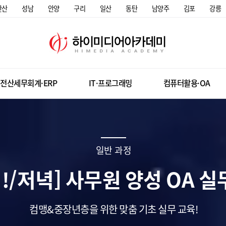
안산
성남
안양
구리
일산
동탄
남양주
김포
강릉
전산세무회계·ERP
IT·프로그래밍
컴퓨터활용·OA
일반 과정
!/저녁] 사무원 양성 OA 
컴맹&중장년층을 위한 맞춤 기초 실무 교육!