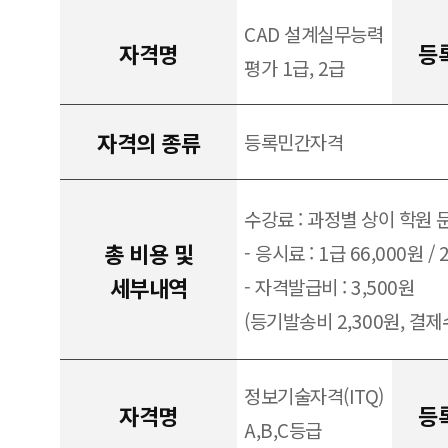
CAD 설계실무능력
자격명
등
평가 1급, 2급
자격의 종류
등록민간자격
수강료 : 과정별 상이 학원 
총 비용 및
- 응시료 : 1급 66,000원 / 
세부내역
- 자격발급비 : 3,500원
(등기발송비 2,300원, 결제수
정보기술자격(ITQ)
자격명
등
A,B,C등급