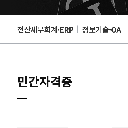
설계
전산세무회계·ERP
정보기술·OA
민간자격증