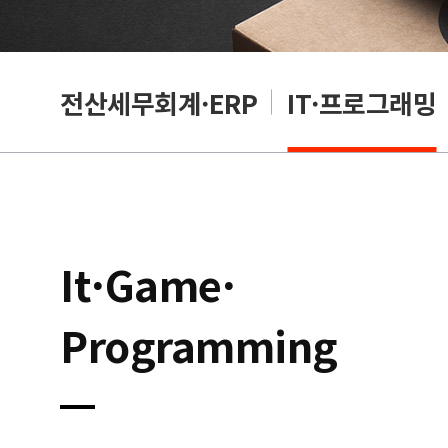
편집
전산세무회계·ERP
IT·프로그래밍
It·Game·
Programming