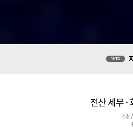
개강일
전산 세무 ·
기초부