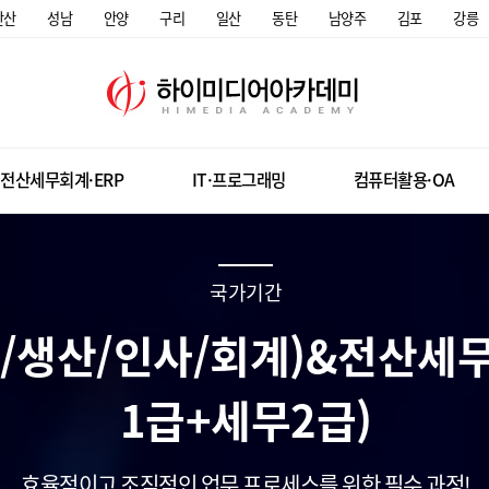
안산
성남
안양
구리
일산
동탄
남양주
김포
강릉
전산세무회계·ERP
IT·프로그래밍
컴퓨터활용·OA
국가기간
류/생산/인사/회계)&전산세
1급+세무2급)
효율적이고 조직적인 업무 프로세스를 위한 필수 과정!