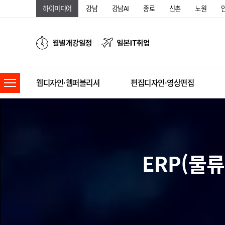
하이미디어
강남
강남AI
종로
신촌
노원
웹디자인·웹퍼블리셔
편집디자인·영상편집
ERP(물