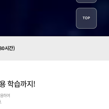
680시간)
내용 학습까지!
활용하여
.