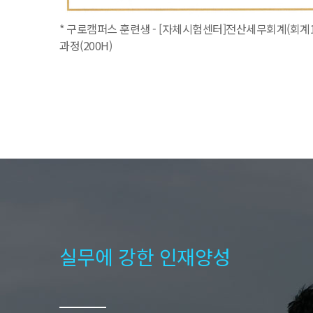
* 구로캠퍼스 훈련생 - [자체시험센터]전산세무회계(회계1
과정(200H)
실무에 강한 인재양성