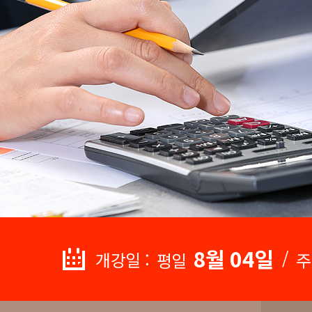
8월 04일
/
개강일 :
평일
주