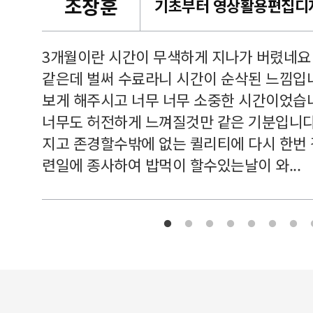
조창훈
캠퍼스
르쳐주셔
3개월이란 시간이 무색하게 지나가 버렸네요
여기 와
같은데 벌써 수료라니 시간이 순삭된 느낌입
보게 해주시고 너무 너무 소중한 시간이었습니
너무도 허전하게 느껴질것만 같은 기분입니다
지고 존경할수밖에 없는 퀼리티에 다시 한번
련일에 종사하여 밥먹이 할수있는날이 와...