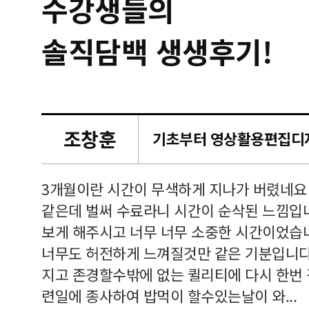
수강생들의
솔직담백 생생후기!
조창훈
캠퍼스
르쳐주셔
3개월이란 시간이 무색하게 지나가 버렸네요
여기 와
같은데 벌써 수료라니 시간이 순삭된 느낌입
보게 해주시고 너무 너무 소중한 시간이었습니
너무도 허전하게 느껴질것만 같은 기분입니다
지고 존경할수밖에 없는 퀼리티에 다시 한번
련일에 종사하여 밥먹이 할수있는날이 와...