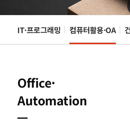
RP
IT·프로그래밍
컴퓨터활용·OA
Office·
Automation