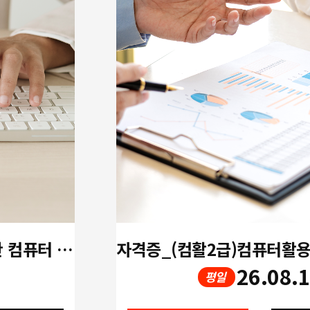
[개강확정!! 오후] 중장년을 위한 컴퓨터 활용 실무(한글,엑셀,파워포인트)
26.08.
평일