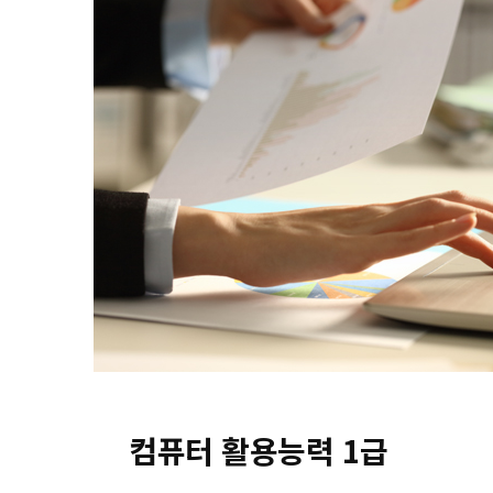
컴퓨터 활용능력 1급