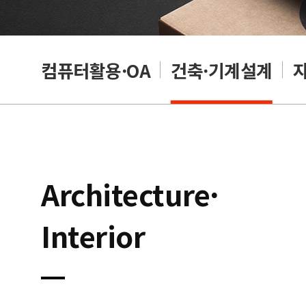
래밍
컴퓨터활용·OA
건축·기계설계
Architecture·
Interior