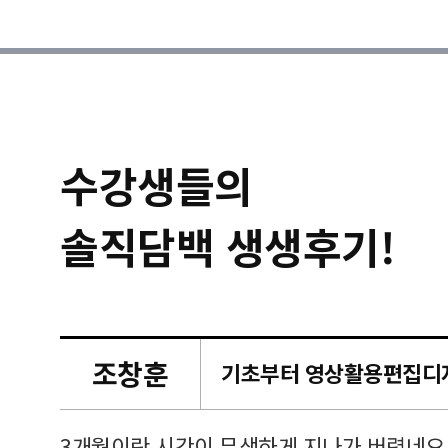
수강생들의
솔직담백 생생후기!
조창훈
캠퍼스
르쳐주셔
3개월이란 시간이 무색하게 지나가 버렸네요