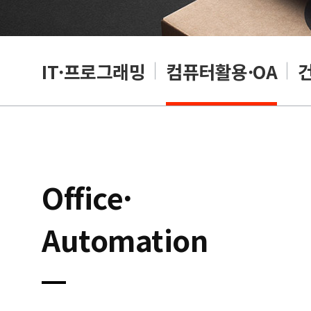
RP
IT·프로그래밍
컴퓨터활용·OA
Office·
Automation