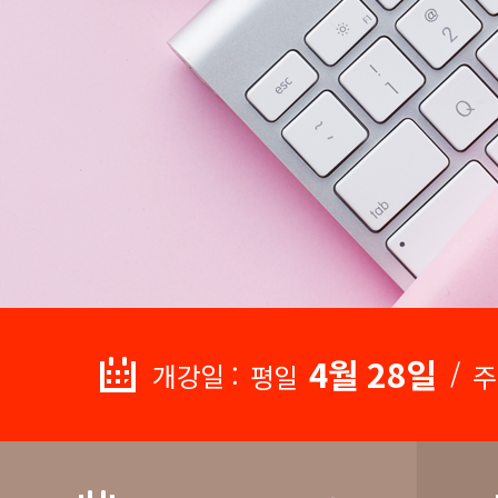
4월 28일
/
개강일 :
평일
주