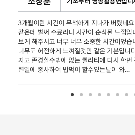
조창훈
캠퍼스
르쳐주셔
3개월이란 시간이 무색하게 지나가 버렸네요
여기 와
같은데 벌써 수료라니 시간이 순삭된 느낌입
보게 해주시고 너무 너무 소중한 시간이었습니
너무도 허전하게 느껴질것만 같은 기분입니다
지고 존경할수밖에 없는 퀼리티에 다시 한번
련일에 종사하여 밥먹이 할수있는날이 와...