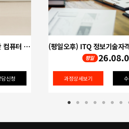
[개강확정!! 오후] 중장년을 위한 컴퓨터 활용 실무(한글,엑셀,파워포인트)
26.08.
평일
상담신청
과정상세보기
수