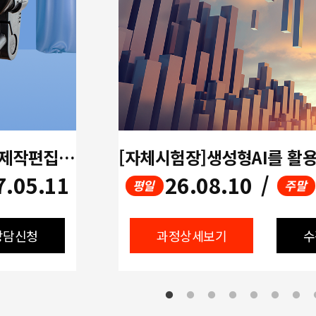
[멀티미디어]생성형AI활용 영상제작편집(UI/UX디자인,프리미어,에프터이펙트,ChatGPT)
7.05.11
26.08.10
/
평일
주말
상담신청
과정상세보기
수