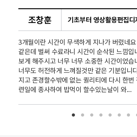
조창훈
캠퍼스
르쳐주셔
3개월이란 시간이 무색하게 지나가 버렸네요
여기 와
같은데 벌써 수료라니 시간이 순삭된 느낌입
보게 해주시고 너무 너무 소중한 시간이었습니
너무도 허전하게 느껴질것만 같은 기분입니다
지고 존경할수밖에 없는 퀼리티에 다시 한번
련일에 종사하여 밥먹이 할수있는날이 와...