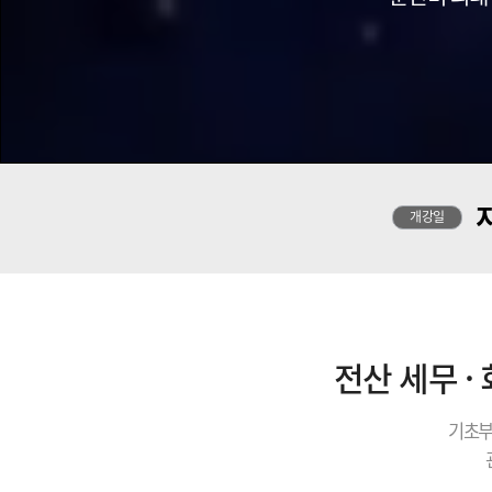
개강일
전산 세무 ·
기초부