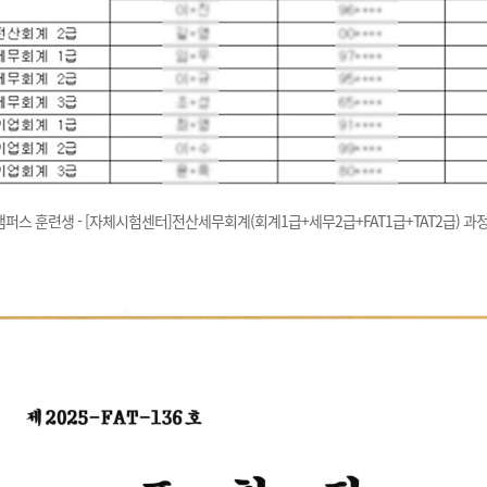
캠퍼스 훈련생 - [자체시험센터]전산세무회계(회계1급+세무2급+FAT1급+TAT2급) 과정(