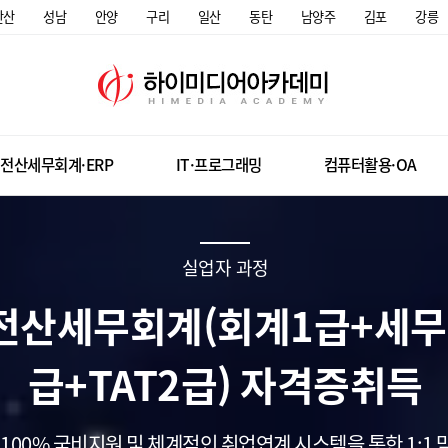
안산
성남
안양
구리
일산
동탄
남양주
김포
강릉
전산세무회계·ERP
IT·프로그래밍
컴퓨터활용·OA
실업자 과정
전산세무회계(회계1급+세무2
급+TAT2급) 자격증취득
100% 국비지원 및 체계적인 취업연계 시스템을 통한 1:1