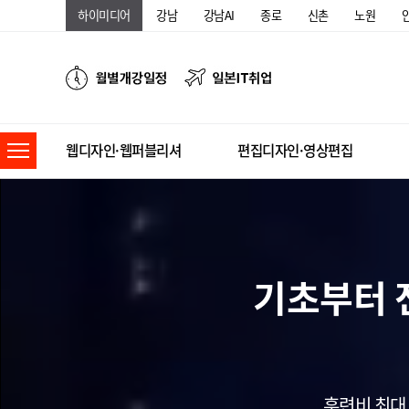
하이미디어
강남
강남AI
종로
신촌
노원
웹디자인·웹퍼블리셔
편집디자인·영상편집
기초부터 
훈련비 최대 