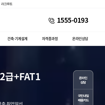
1555-0193
건축·기계설계
자격증과정
온라인상담
급+FAT1
 맞춤 취업알선