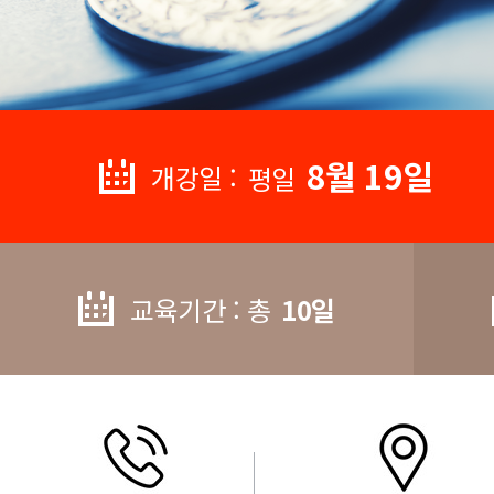
8월 19일
개강일 :
평일
교육기간 : 총
10일