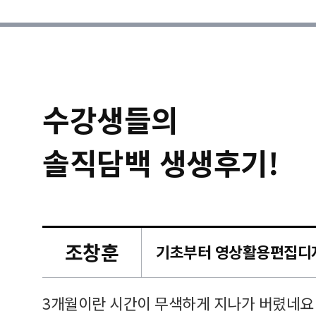
수강생들의
솔직담백 생생후기!
조창훈
캠퍼스
르쳐주셔
3개월이란 시간이 무색하게 지나가 버렸네요