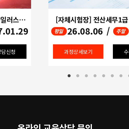
기초부터 영상편집실무(포토샵+일러스트+프리미어+애프터이펙트)(오전반)
[자체시험장] 전산세무1
7.01.29
26.08.06
/
평일
주말
상담신청
과정상세보기
수
온라인 교육상담 문의