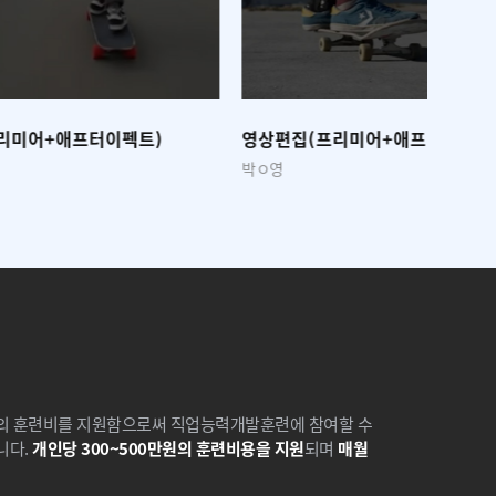
트)
영상편집(프리미어+애프터이펙트)
유튜브 
박ㅇ영
김ㅇ호
액의 훈련비를 지원함으로써 직업능력개발훈련에 참여할 수
니다.
개인당 300~500만원의 훈련비용을 지원
되며
매월