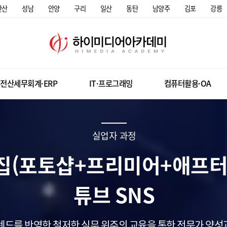
안산
성남
안양
구리
일산
동탄
남양주
김포
강릉
전산세무회계·ERP
IT·프로그래밍
컴퓨터활용·OA
실업자 과정
집(포토샵+프리미어+애프터
튜브 SNS
렌드를 반영한 철저한 실무 위주의 교육을 통한 전문가 양성