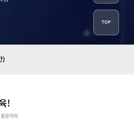
간)
육!
 활용하여