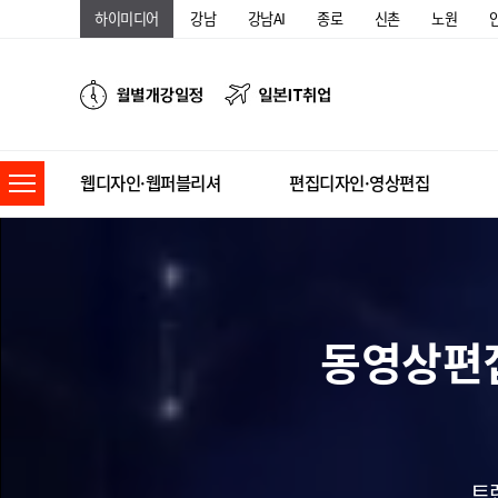
하이미디어
강남
강남AI
종로
신촌
노원
웹디자인·웹퍼블리셔
편집디자인·영상편집
동영상편
트