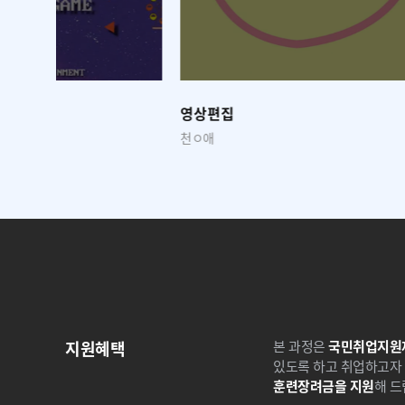
영상편집
영상편집(
천ㅇ애
이ㅇ훈
지원혜택
본 과정은
국민취업지원
있도록 하고 취업하고자 
훈련장려금을 지원
해 드