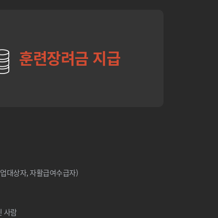
훈련장려금 지급
취업대상자, 자활급여수급자)
닌 사람