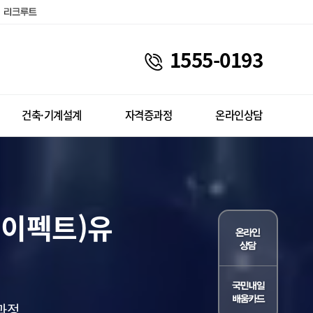
1555-0193
건축·기계설계
자격증과정
온라인상담
이펙트)유
과정