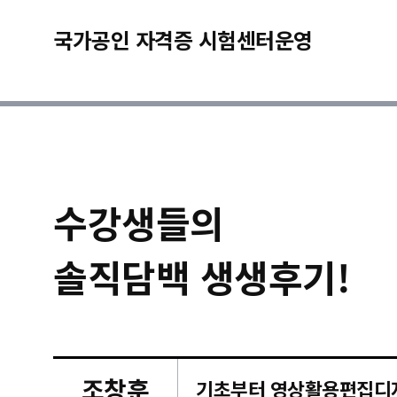
국가공인 자격증 시험센터운영
수강생들의
솔직담백 생생후기!
조창훈
캠퍼스