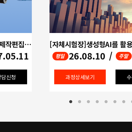
[멀티미디어]생성형AI활용 영상제작편집(UI/UX디자인,프리미어,에프터이펙트,ChatGPT)
7.05.11
26.08.10
/
평일
주말
상담신청
과정상세보기
수