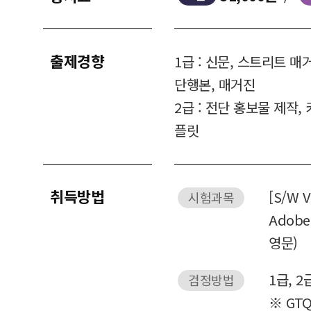
출제경향
1급 : 신문, 스트리트 매
단행본, 매거진
2급 : 전단 홍보물 제작,
플릿
취득방법
[S/W V
시험과목
Adobe
영문)
1급, 2
검정방법
※ GT