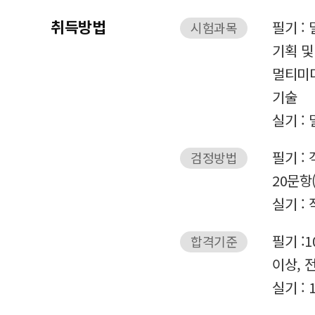
취득방법
필기 :
시험과목
기획 및
멀티미
기술
실기 :
필기 :
검정방법
20문항
실기 :
필기 :
합격기준
이상, 
실기 :