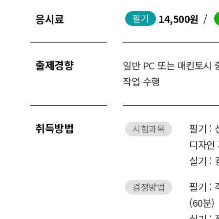
응시료
14,500원
/
필기
출제경향
일반 PC 또는 매킨토시
작업 수행
취득방법
필기 :
시험과목
디자인 
실기 :
필기 :
검정방법
(60분)
실기 :