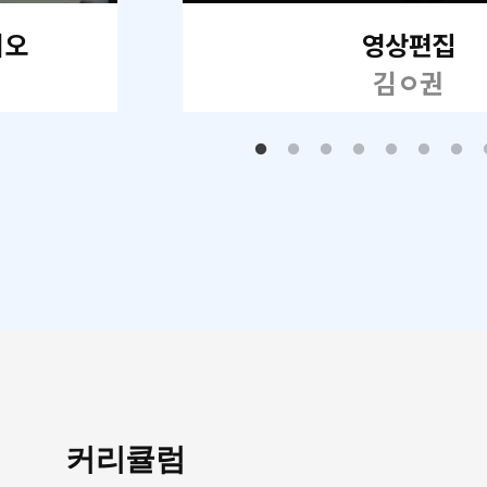
리오
영상편집
김ㅇ권
커리큘럼