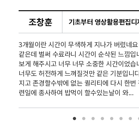
조창훈
캠퍼스
르쳐주셔
3개월이란 시간이 무색하게 지나가 버렸네요
여기 와
같은데 벌써 수료라니 시간이 순삭된 느낌입
보게 해주시고 너무 너무 소중한 시간이었습니
너무도 허전하게 느껴질것만 같은 기분입니다
지고 존경할수밖에 없는 퀼리티에 다시 한번
련일에 종사하여 밥먹이 할수있는날이 와...