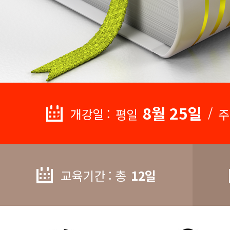
8월 25일
/
개강일 :
평일
주
교육기간 : 총
12일