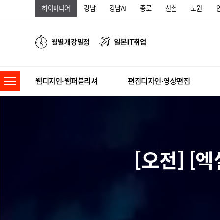
하이미디어
강남
강남AI
종로
신촌
노원
웹디자인·웹퍼블리셔
편집디자인·영상편집
[오전] 