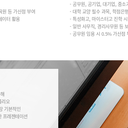
- 공무원, 공기업, 대기업, 중
육원 등 가산점 부여
- 대학 교양 필수 과목, 학점은
·데이터 활용
- 특성화고, 마이스터고 진학 
- 일반 사무직, 경리사무원 등 
- 공무원 임용 시 0.5% 가산점
통해
폴리오
가장 기본적인
한 프레젠테이션