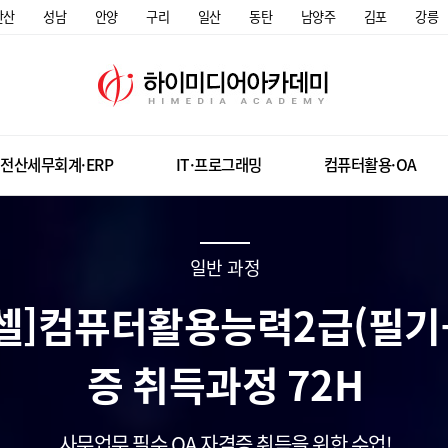
안산
성남
안양
구리
일산
동탄
남양주
김포
강릉
전산세무회계·ERP
IT·프로그래밍
컴퓨터활용·OA
일반 과정
[엑셀]컴퓨터활용능력2급(필기
증 취득과정 72H
사무업무 필수 OA 자격증 취득을 위한 수업!