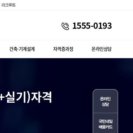
1555-0193
건축·기계설계
자격증과정
온라인상담
+실기)자격