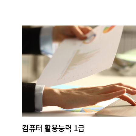
컴퓨터 활용능력 1급