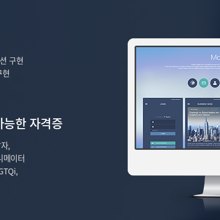
션 구현
구현
가능한 자격증
자,
애니메이터
TQi,