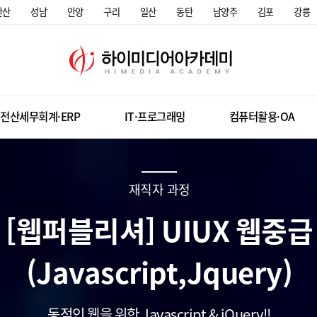
안산
성남
안양
구리
일산
동탄
남양주
김포
강릉
전산세무회계·ERP
IT·프로그래밍
컴퓨터활용·OA
재직자 과정
[웹퍼블리셔] UIUX 웹중급
(Javascript,Jquery)
동적인 웹을 위한 Javascript & jQuery!!