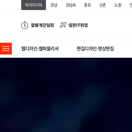
하이미디어
강남
강남AI
종로
신촌
노원
웹디자인·웹퍼블리셔
편집디자인·영상편집