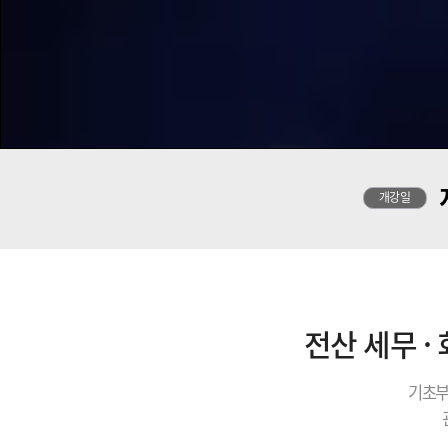
개강일
전산 세무 ·
기초부