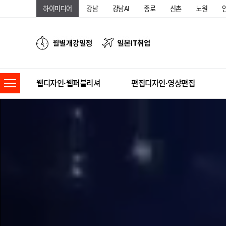
하이미디어
강남
강남AI
종로
신촌
노원
웹디자인·웹퍼블리셔
편집디자인·영상편집