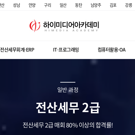
안산
성남
안양
구리
일산
동탄
남양주
김포
강릉
전산세무회계·ERP
IT·프로그래밍
컴퓨터활용·OA
일반 과정
전산세무 2급
전산세무 2급 매회 80% 이상의 합격률!