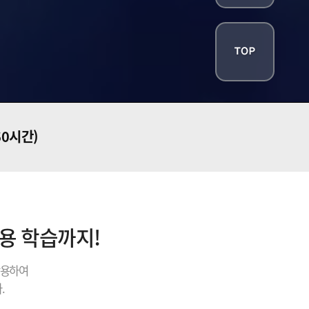
60시간)
내용 학습까지!
활용하여
.