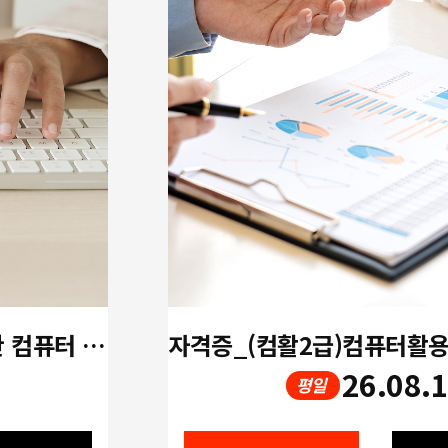
[개강확정!! 오후] 중장년을 위한 컴퓨터 활용 실무(한글,엑셀,파워포인트)
26.08.
평일