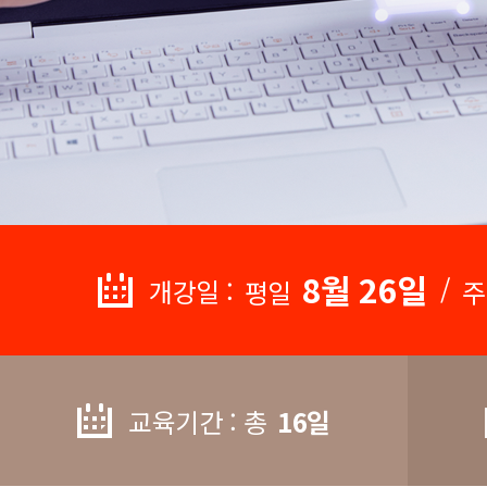
8월 26일
/
개강일 :
평일
주
교육기간 : 총
16일