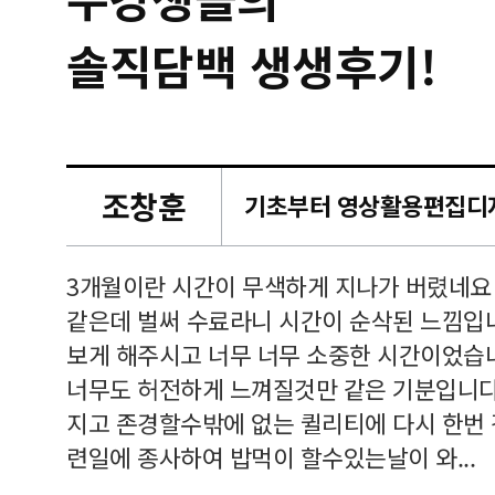
솔직담백 생생후기!
조창훈
캠퍼스
르쳐주셔
3개월이란 시간이 무색하게 지나가 버렸네요
여기 와
같은데 벌써 수료라니 시간이 순삭된 느낌입
보게 해주시고 너무 너무 소중한 시간이었습니
너무도 허전하게 느껴질것만 같은 기분입니다
지고 존경할수밖에 없는 퀼리티에 다시 한번
련일에 종사하여 밥먹이 할수있는날이 와...