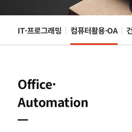
RP
IT·프로그래밍
컴퓨터활용·OA
Office·
Automation