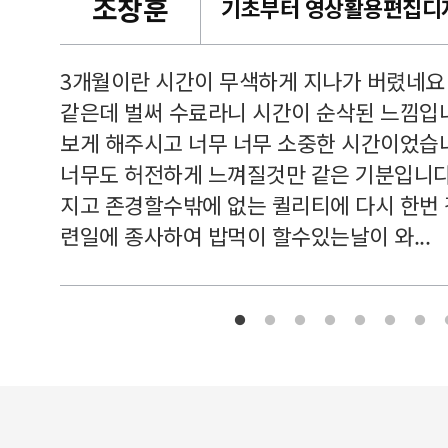
조창훈
캠퍼스
르쳐주셔
3개월이란 시간이 무색하게 지나가 버렸네요
여기 와
같은데 벌써 수료라니 시간이 순삭된 느낌입
보게 해주시고 너무 너무 소중한 시간이었습니
너무도 허전하게 느껴질것만 같은 기분입니다
지고 존경할수밖에 없는 퀼리티에 다시 한번
련일에 종사하여 밥먹이 할수있는날이 와...