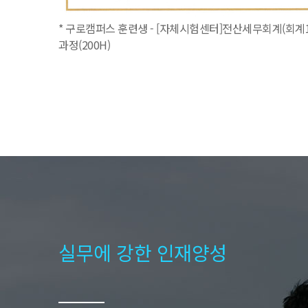
* 구로캠퍼스 훈련생 - [자체시험센터]전산세무회계(회계1
과정(200H)
실무에 강한 인재양성