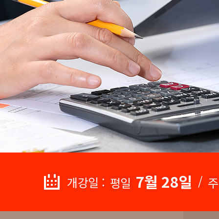
7월 28일
/
개강일 :
평일
주