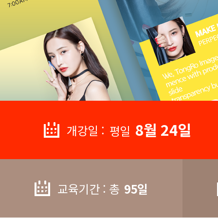
8월 24일
개강일 :
평일
교육기간 : 총
95일