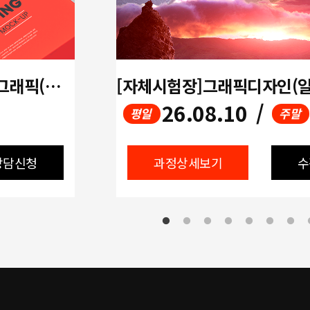
[방학특강 / 개강확정!!] 디지털그래픽(포토샵,일러스트)+GTQ,GTQi
26.08.10
/
평일
주말
상담신청
과정상세보기
수