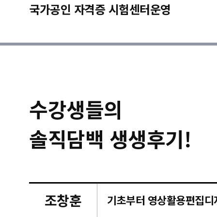
국가공인 자격증 시험센터운영
수강생들의
솔직담백 생생후기!
조창훈
캠퍼스