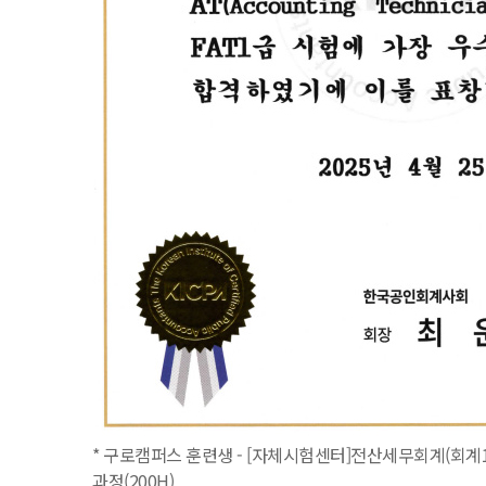
* 구로캠퍼스 훈련생 - [자체시험센터]전산세무회계(회계1
과정(200H)