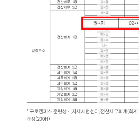
* 구로캠퍼스 훈련생 - [자체시험센터]전산세무회계(회계1
과정(200H)