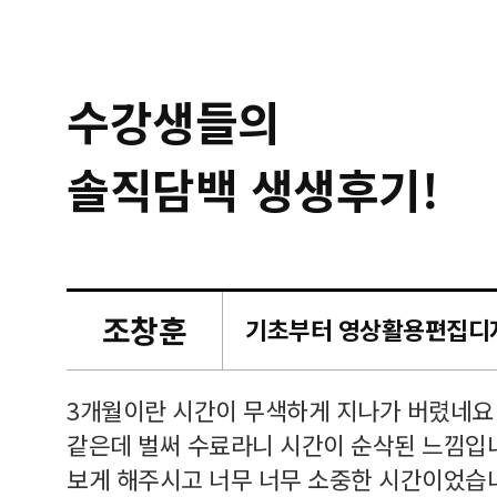
수강생들의
솔직담백 생생후기!
조창훈
캠퍼스
르쳐주셔
3개월이란 시간이 무색하게 지나가 버렸네요
여기 와
같은데 벌써 수료라니 시간이 순삭된 느낌입
보게 해주시고 너무 너무 소중한 시간이었습니