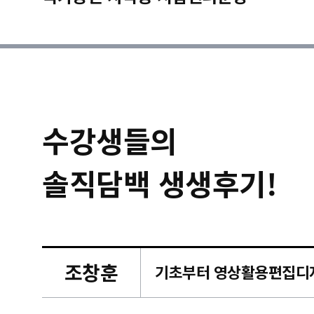
수강생들의
솔직담백 생생후기!
조창훈
캠퍼스