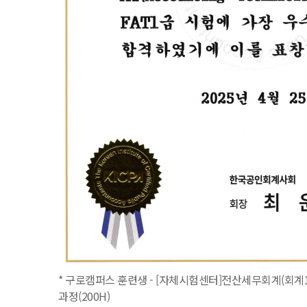
* 구로캠퍼스 훈련생 - [자체시험센터]전산세무회계(회계1
과정(200H)