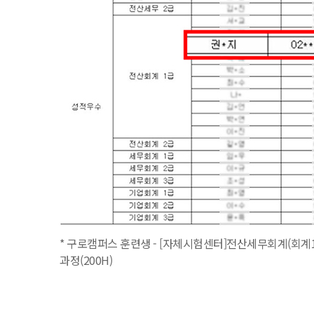
* 구로캠퍼스 훈련생 - [자체시험센터]전산세무회계(회계1
과정(200H)