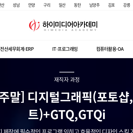
안산
성남
안양
구리
일산
동탄
남양주
김포
강릉
전산세무회계·ERP
IT·프로그래밍
컴퓨터활용·OA
재직자 과정
/주말] 디지털그래픽(포토샵
트)+GTQ,GTQi
 제작에 필수적인 프로그램 익히고 효율적인 디자인 스킬 