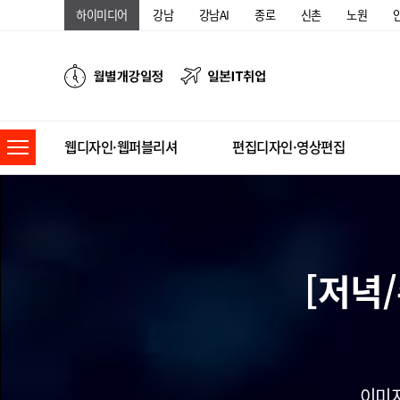
하이미디어
강남
강남AI
종로
신촌
노원
웹디자인·웹퍼블리셔
편집디자인·영상편집
[저녁
이미지