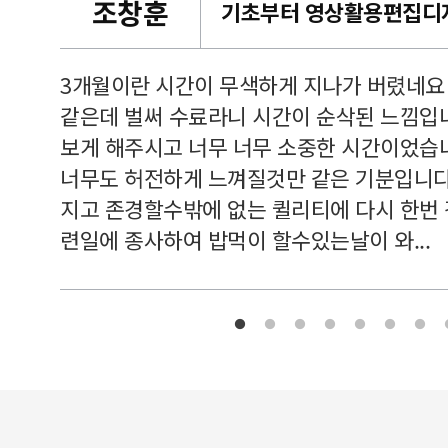
조창훈
캠퍼스
르쳐주셔
3개월이란 시간이 무색하게 지나가 버렸네요
여기 와
같은데 벌써 수료라니 시간이 순삭된 느낌입
보게 해주시고 너무 너무 소중한 시간이었습니
너무도 허전하게 느껴질것만 같은 기분입니다
지고 존경할수밖에 없는 퀼리티에 다시 한번
련일에 종사하여 밥먹이 할수있는날이 와...