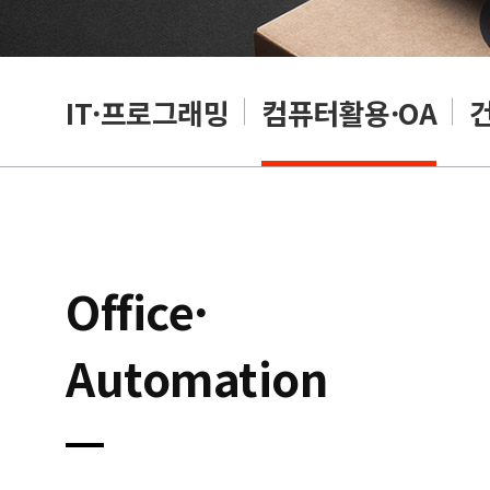
RP
IT·프로그래밍
컴퓨터활용·OA
Office·
Automation