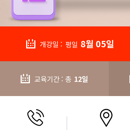
8월 05일
개강일 :
평일
교육기간 : 총
12일