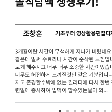
솔직담백 생생후기!
조창훈
캠퍼스
르쳐주셔
3개월이란 시간이 무색하게 지나가 버렸네요
여기 와
같은데 벌써 수료라니 시간이 순삭된 느낌입
보게 해주시고 너무 너무 소중한 시간이었습니
너무도 허전하게 느껴질것만 같은 기분입니다
지고 존경할수밖에 없는 퀼리티에 다시 한번
련일에 종사하여 밥먹이 할수있는날이 와...