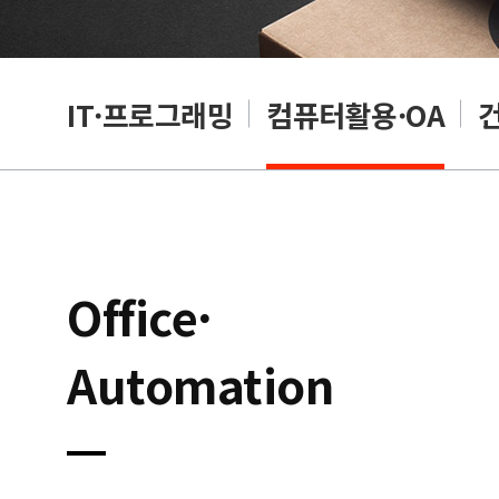
RP
IT·프로그래밍
컴퓨터활용·OA
Office·
Automation