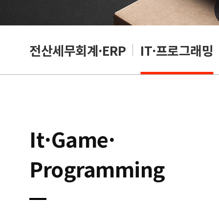
편집
전산세무회계·ERP
IT·프로그래밍
It·Game·
Programming