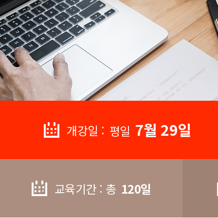
7월 29일
개강일 :
평일
교육기간 : 총
120일