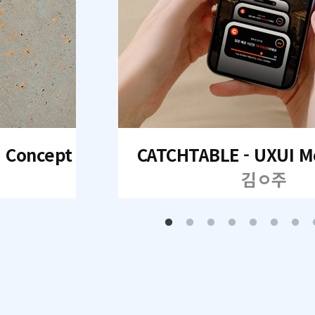
I Concept
CATCHTABLE - UXUI M
김ㅇ주