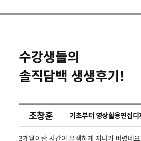
수강생들의
솔직담백 생생후기!
조창훈
캠퍼스
르쳐주셔
3개월이란 시간이 무색하게 지나가 버렸네요