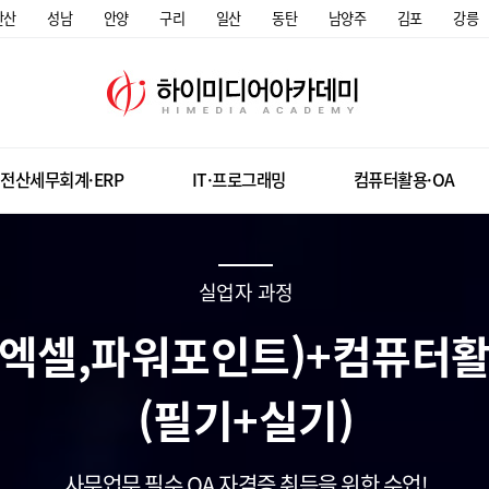
안산
성남
안양
구리
일산
동탄
남양주
김포
강릉
전산세무회계·ERP
IT·프로그래밍
컴퓨터활용·OA
실업자 과정
글,엑셀,파워포인트)+컴퓨터
(필기+실기)
사무업무 필수 OA 자격증 취득을 위한 수업!