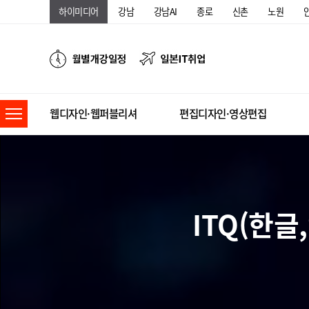
하이미디어
강남
강남AI
종로
신촌
노원
웹디자인·웹퍼블리셔
편집디자인·영상편집
ITQ(한