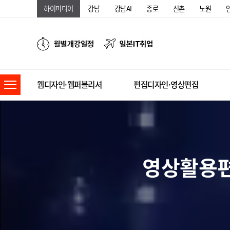
하이미디어
강남
강남AI
종로
신촌
노원
웹디자인·웹퍼블리셔
편집디자인·영상편집
영상활용