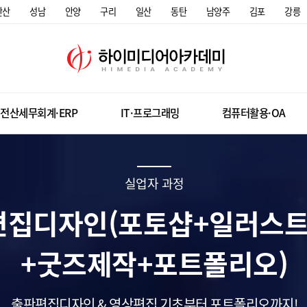
안산
성남
안양
구리
일산
동탄
남양주
김포
강릉
전산세무회계·ERP
IT·프로그래밍
컴퓨터활용·OA
실업자 과정
편집디자인(포토샵+일러스
+굿즈제작+포트폴리오)
출판편집디자인 & 영상편집 기초부터 포트폴리오까지!