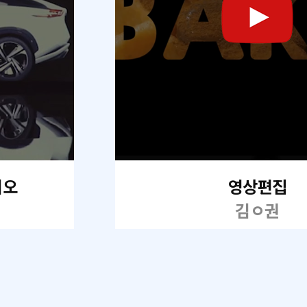
리오
영상편집
김ㅇ권