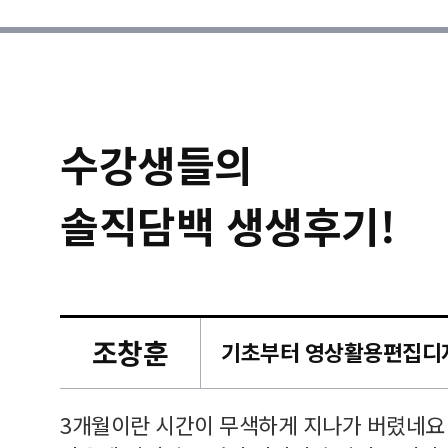
수강생들의
솔직담백 생생후기!
조창훈
캠퍼스
르쳐주셔
3개월이란 시간이 무색하게 지나가 버렸네요