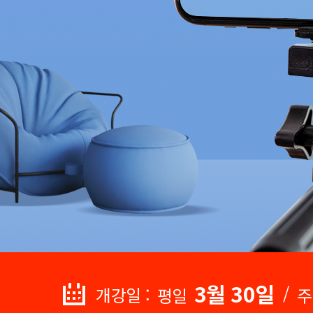
3월 30일
/
개강일 :
평일
주